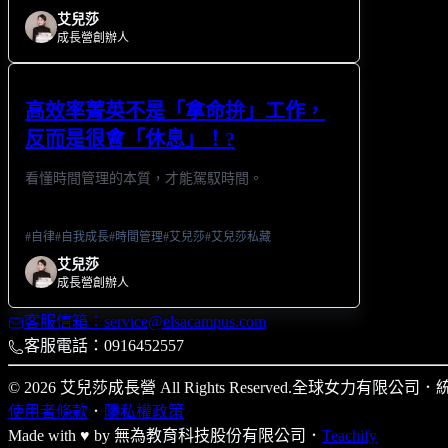
艾兒莎
成長營創辦人
高效率菁英不是「拿命拚」工作，
反而是很會「休息」！?
看懂時間管理的本質，才能駕馭時間。
#
自律
#
自我成長
#
時間管理
#
艾兒莎
#
艾兒莎私藏
艾兒莎
成長營創辦人
客服信箱：service@elsacampus.com
客服電話：0916452557
© 2026 艾兒莎成長營 All Rights Reserved.
全球女力有限公司
．
統
使用者條款
．
隱私權政策
Made with ♥ by
無為教育科技股份有限公司．
Teachify