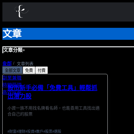
文章
文章分類
+
全部
首頁
文章列表
全部文章
免費
付費
金錢財富
副業兼職
時間管理
股市新手必備「免費工具」輕鬆抓
高效成長
出潛力股
小資一族不用找名牌看名師，也能善用工具找出適
合自己的股票
#
財富
#
理財
#
投資
#
散戶
#
股票
#
選股