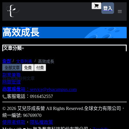
登入
高效成長
文章分類
+
全部
首頁
文章列表
高效成長
全部文章
免費
付費
金錢財富
副業兼職
目前尚無任何文章
時間管理
高效成長
客服信箱：service@elsacampus.com
客服電話：0916452557
© 2026 艾兒莎成長營 All Rights Reserved.
全球女力有限公司
．
統一編號: 96769970
使用者條款
．
隱私權政策